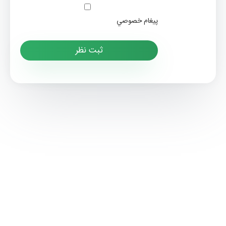
پيغام خصوصي