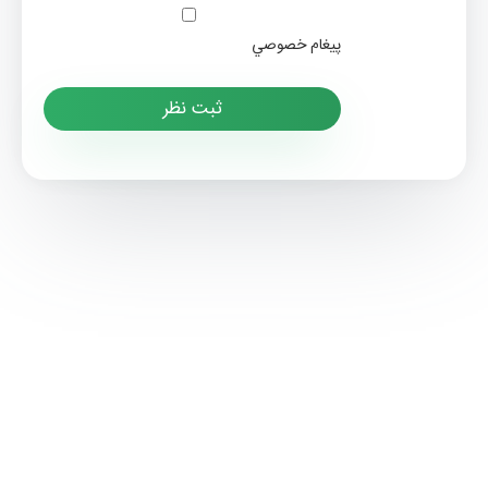
پيغام خصوصي