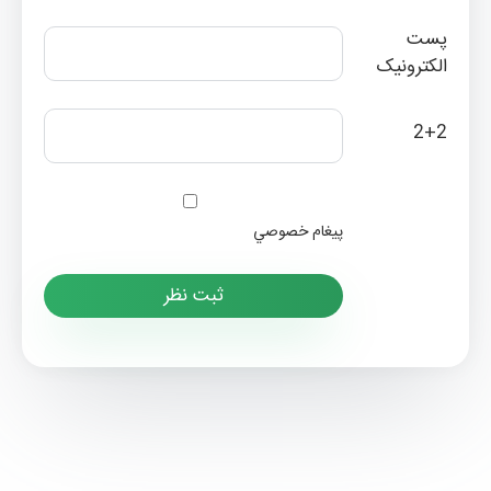
پست
الکترونیک
2+2
پيغام خصوصي