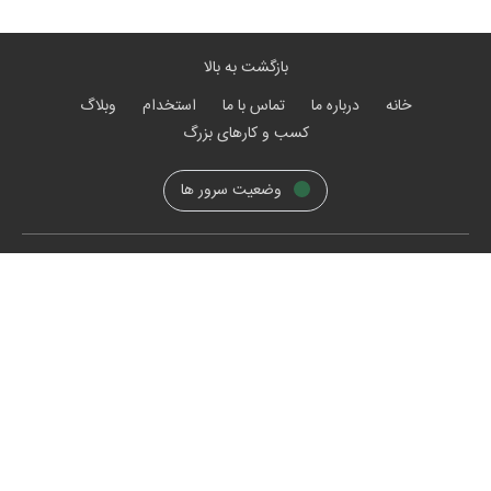
بازگشت به بالا
خانه
درباره ما
تماس با ما
استخدام
وبلاگ
کسب و کارهای بزرگ
وضعیت سرور ها
#رویــاتو_بســاز
۰۲۱ - ۴۷۶۲
۳۰ ۳۰
فروشگاه ساز سپهر
پرسش های متداول
راهنما و آموزش