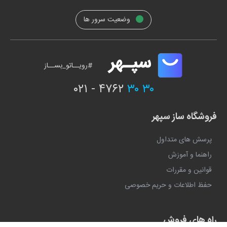
وضعیت سرور ها
#رویــاتو_بســاز
۰۲۱ - ۴۷۶۲
۳۰ ۳۰
فروشگاه ساز سپهر
پرسش های متداول
راهنما و آموزش
قوانین و مقررات
حفظ اطلاعات و حریم خصوصی
راه های فروش