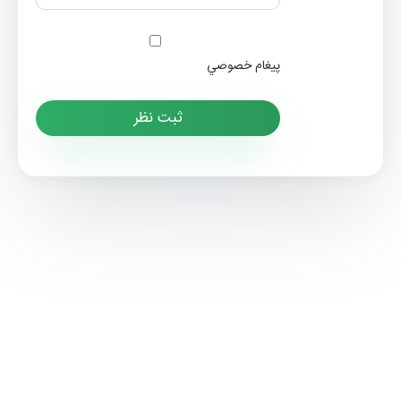
پيغام خصوصي