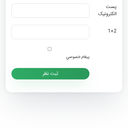
پست
الکترونیک
1+2
پيغام خصوصي