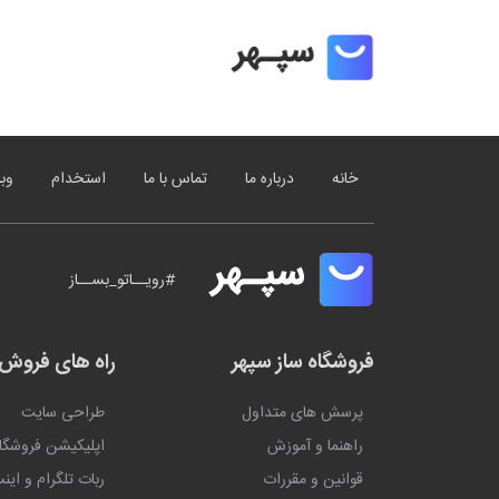
خانه
درباره ما
تماس با ما
استخدام
وب
#رویــاتو_بســاز
فروشگاه ساز سپهر
راه های فروش
پرسش های متداول
طراحی سایت
راهنما و آموزش
اپلیکیشن فروشگ
قوانین و مقررات
ربات تلگرام و این